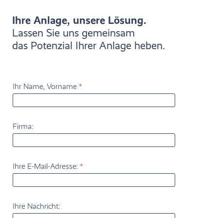
Ihre Anlage, unsere Lösung.
Lassen Sie uns gemeinsam
das Potenzial Ihrer Anlage heben.
I
Ihr Name, Vorname
*
h
r
e
I
h
Firma:
r
I
h
r
Ihre E-Mail-Adresse:
*
Ihre Nachricht: