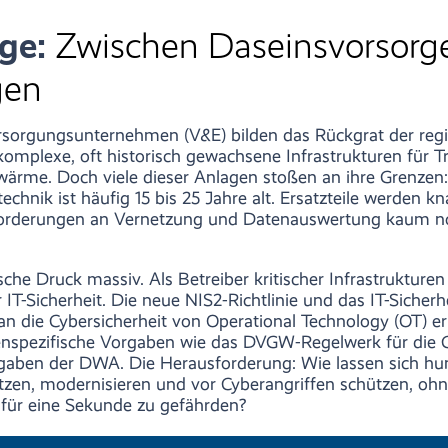
age:
Zwischen Daseinsvorsorg
gen
orgungsunternehmen (V&E) bilden das Rückgrat der reg
komplexe, oft historisch gewachsene Infrastrukturen für T
ärme. Doch viele dieser Anlagen stoßen an ihre Grenzen:
echnik ist häufig 15 bis 25 Jahre alt. Ersatzteile werden k
forderungen an Vernetzung und Datenauswertung kaum n
ische Druck massiv. Als Betreiber kritischer Infrastrukturen
T-Sicherheit. Die neue NIS2-Richtlinie und das IT-Sicherh
n die Cybersicherheit von Operational Technology (OT) erh
spezifische Vorgaben wie das DVGW-Regelwerk für die 
gaben der DWA. Die Herausforderung: Wie lassen sich hu
tzen, modernisieren und vor Cyberangriffen schützen, ohn
 für eine Sekunde zu gefährden?