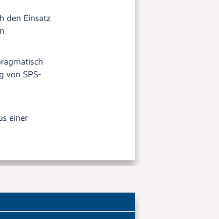
h den Einsatz
en
pragmatisch
ng von SPS-
us einer