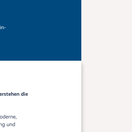
in-
erstehen die
moderne,
ung und