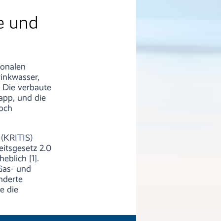
e und
ionalen
rinkwasser,
 Die verbaute
napp, und die
och
 (KRITIS)
eitsgesetz 2.0
eblich [1].
Gas- und
nderte
e die