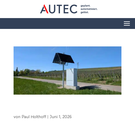
Autarke Messstation mit LTE-Anbindung an
FlowChief
von
Paul Holthoff
|
Juni 1, 2026