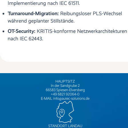
Implementierung nach IEC 61511.
Turnaround-Migration:
Reibungsloser PLS-Wechsel
während geplanter Stillstände.
OT-Security:
KRITIS-konforme Netzwerkarchitekturen
nach IEC 62443.
HAUPTSITZ
In der Sandgrube 2
66583 Spiesen-Elversberg
+49 6821 92064-0
E-MAIL
info@autec-solutions.de
STANDORT LANDAU